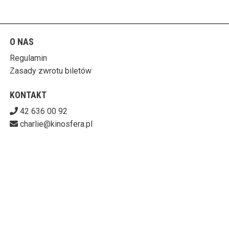
O NAS
Regulamin
Zasady zwrotu biletów
KONTAKT
42 636 00 92
charlie@kinosfera.pl
POBIERZ SWOJE BILETY
KINO-GALERIA CHARLIE
ul. Piotrkowska 203/205, 90-451 Łódź
727-153-60-06