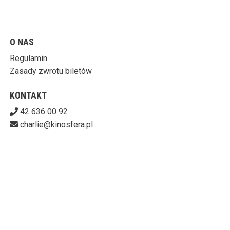
O NAS
Regulamin
Zasady zwrotu biletów
KONTAKT
42 636 00 92
charlie@kinosfera.pl
POBIERZ SWOJE BILETY
KINO-GALERIA CHARLIE
ul. Piotrkowska 203/205, 90-451 Łódź
727-153-60-06