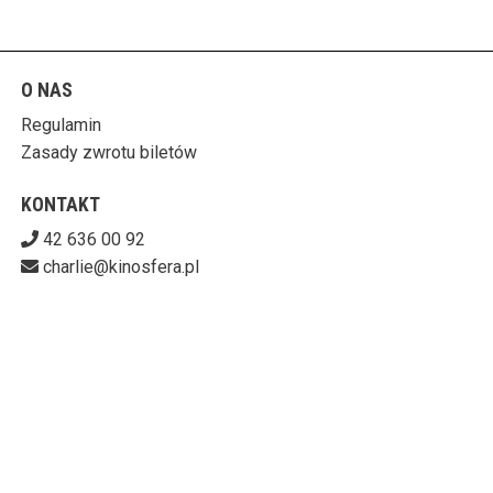
O NAS
Regulamin
Zasady zwrotu biletów
KONTAKT
42 636 00 92
charlie@kinosfera.pl
POBIERZ SWOJE BILETY
KINO-GALERIA CHARLIE
ul. Piotrkowska 203/205, 90-451 Łódź
727-153-60-06