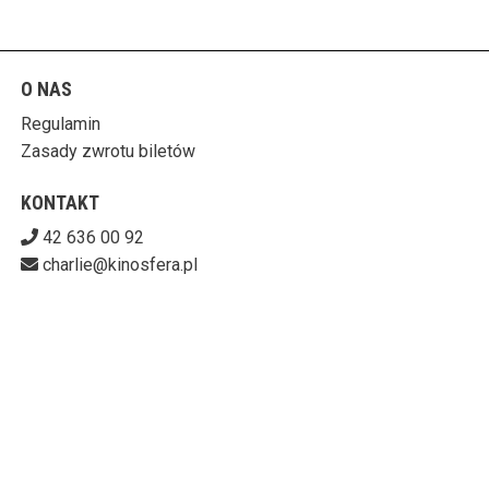
O NAS
Regulamin
Zasady zwrotu biletów
KONTAKT
42 636 00 92
charlie@kinosfera.pl
POBIERZ SWOJE BILETY
KINO-GALERIA CHARLIE
ul. Piotrkowska 203/205, 90-451 Łódź
727-153-60-06