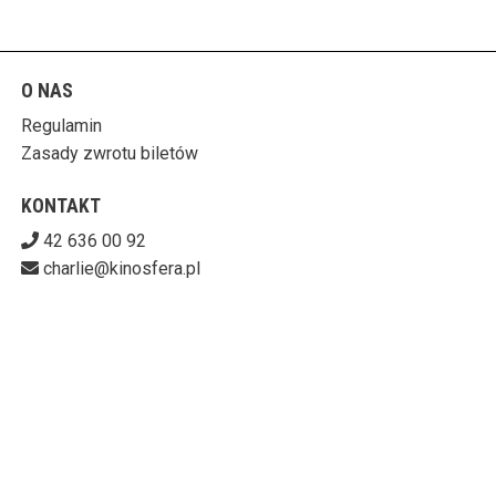
O NAS
Regulamin
Zasady zwrotu biletów
KONTAKT
42 636 00 92
charlie@kinosfera.pl
POBIERZ SWOJE BILETY
KINO-GALERIA CHARLIE
ul. Piotrkowska 203/205, 90-451 Łódź
727-153-60-06