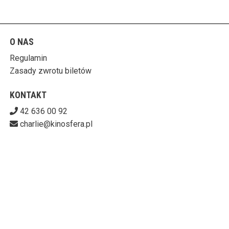
O NAS
Regulamin
Zasady zwrotu biletów
KONTAKT
42 636 00 92
charlie@kinosfera.pl
POBIERZ SWOJE BILETY
KINO-GALERIA CHARLIE
ul. Piotrkowska 203/205, 90-451 Łódź
727-153-60-06