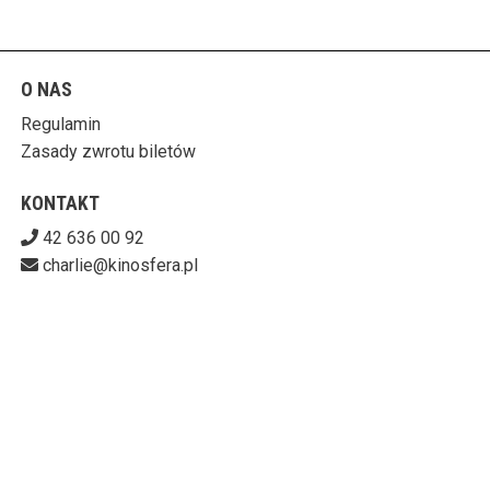
O NAS
Regulamin
Zasady zwrotu biletów
KONTAKT
42 636 00 92
charlie@kinosfera.pl
POBIERZ SWOJE BILETY
KINO-GALERIA CHARLIE
ul. Piotrkowska 203/205, 90-451 Łódź
727-153-60-06