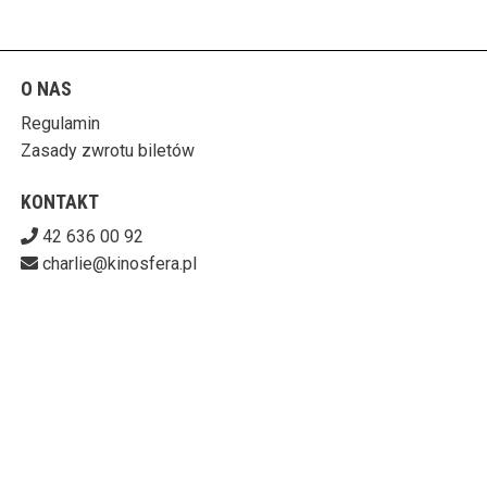
O NAS
Regulamin
Zasady zwrotu biletów
KONTAKT
42 636 00 92
charlie@kinosfera.pl
POBIERZ SWOJE BILETY
KINO-GALERIA CHARLIE
ul. Piotrkowska 203/205, 90-451 Łódź
727-153-60-06