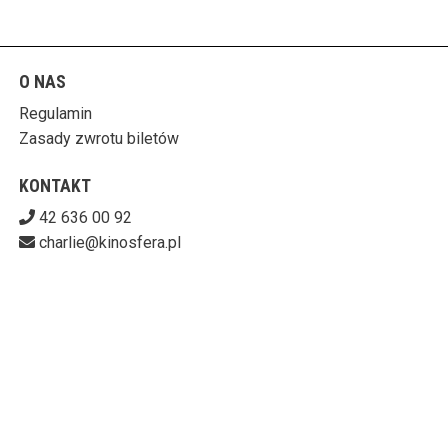
O NAS
Regulamin
Zasady zwrotu biletów
KONTAKT
42 636 00 92
charlie@kinosfera.pl
POBIERZ SWOJE BILETY
KINO-GALERIA CHARLIE
ul. Piotrkowska 203/205, 90-451 Łódź
727-153-60-06