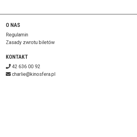
O NAS
Regulamin
Zasady zwrotu biletów
KONTAKT
42 636 00 92
charlie@kinosfera.pl
POBIERZ SWOJE BILETY
KINO-GALERIA CHARLIE
ul. Piotrkowska 203/205, 90-451 Łódź
727-153-60-06