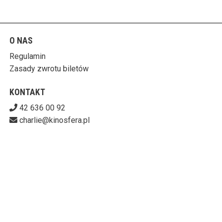
O NAS
Regulamin
Zasady zwrotu biletów
KONTAKT
42 636 00 92
charlie@kinosfera.pl
POBIERZ SWOJE BILETY
KINO-GALERIA CHARLIE
ul. Piotrkowska 203/205, 90-451 Łódź
727-153-60-06