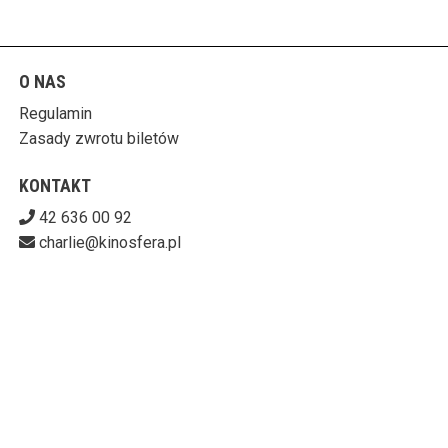
O NAS
Regulamin
Zasady zwrotu biletów
KONTAKT
42 636 00 92
charlie@kinosfera.pl
POBIERZ SWOJE BILETY
KINO-GALERIA CHARLIE
ul. Piotrkowska 203/205, 90-451 Łódź
727-153-60-06